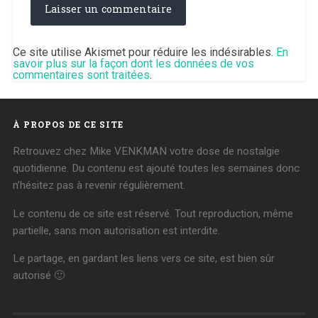
Ce site utilise Akismet pour réduire les indésirables.
En
savoir plus sur la façon dont les données de vos
commentaires sont traitées
.
À PROPOS DE CE SITE
Retrouvez chez Mike VENKMAN votre dose de nostalgie
quotidienne. Du contenu est ajouté toutes les semaines donc
n’hésitez pas à revenir régulièrement.
Le contenu de ce site est réservé. Tout reproduction, même
partielle, sans mon autorisation est interdite.
Le partage, en gardant les liens vers ce site, est bien sûr
autorisé 🙂